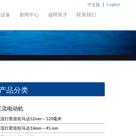
中文版
|
English
施设备
新闻中心
诚聘英才
联系我们
产品分类
直流电动机
流行星齿轮马达52mm～120毫米
流行星齿轮马达16mm～45 mm